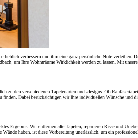
rheblich verbessern und ihm eine ganz persönliche Note verleihen. De
adbach, um Ihre Wohnträume Wirklichkeit werden zu lassen. Mit unserer
lich zu den verschiedenen Tapetenarten und -designs. Ob Raufasertapet
zu finden. Dabei berücksichtigen wir Ihre individuellen Wünsche und 
ektes Ergebnis. Wir entfernen alte Tapeten, reparieren Risse und Unebe
ände haben, ist diese Vorbereitung unerlässlich, um ein professionell