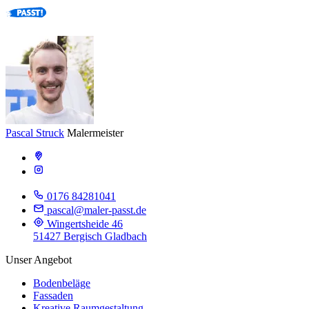
Pascal Struck
Malermeister
0176 84281041
pascal@maler-passt.de
Wingertsheide 46
51427 Bergisch Gladbach
Unser Angebot
Bodenbeläge
Fassaden
Kreative Raumgestaltung