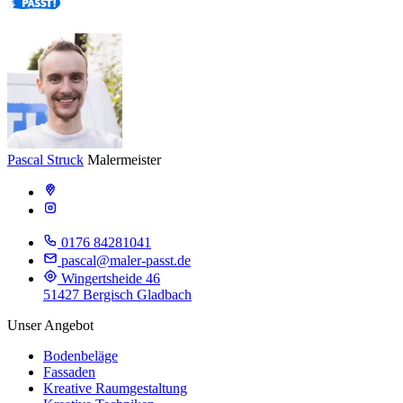
Pascal Struck
Malermeister
0176 84281041
pascal@maler-passt.de
Wingertsheide 46
51427 Bergisch Gladbach
Unser Angebot
Bodenbeläge
Fassaden
Kreative Raumgestaltung