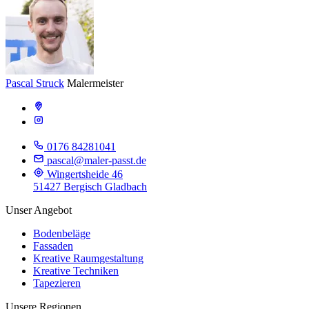
Pascal Struck
Malermeister
0176 84281041
pascal@maler-passt.de
Wingertsheide 46
51427 Bergisch Gladbach
Unser Angebot
Bodenbeläge
Fassaden
Kreative Raumgestaltung
Kreative Techniken
Tapezieren
Unsere Regionen