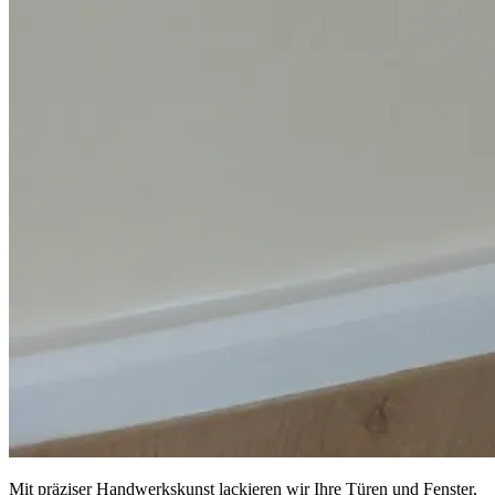
Mit präziser Handwerkskunst lackieren wir Ihre Türen und Fenster,